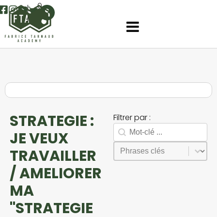
0
STRATEGIE :
Filtrer par :
Rechercher
Search facet-2
JE VEUX
Sélectionnez le contenu
Phrases
TRAVAILLER
/ AMELIORER
MA
"STRATEGIE