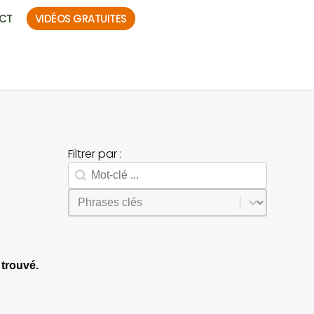
CT
VIDÉOS GRATUITES
Filtrer par :
Rechercher
Search facet-2
Sélectionnez le contenu
Phrases
trouvé.