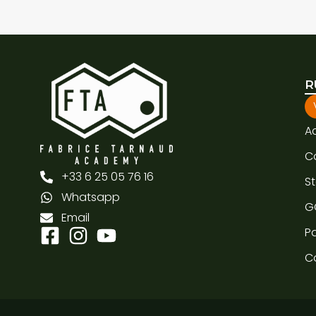
R
A
C
+33 6 25 05 76 16
S
Whatsapp
G
Email
Pa
C