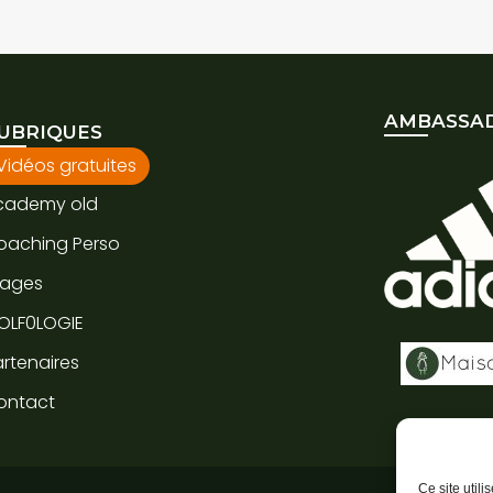
AMBASSAD
UBRIQUES
Vidéos gratuites
cademy old
oaching Perso
tages
OLF0LOGIE
rtenaires
ontact
Ce site util