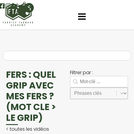
0
FERS : QUEL
Filtrer par :
Rechercher
Search facet-2
GRIP AVEC
Sélectionnez le contenu
Phrases
MES FERS ?
(MOT CLE >
LE GRIP)
<
toutes les vidéos