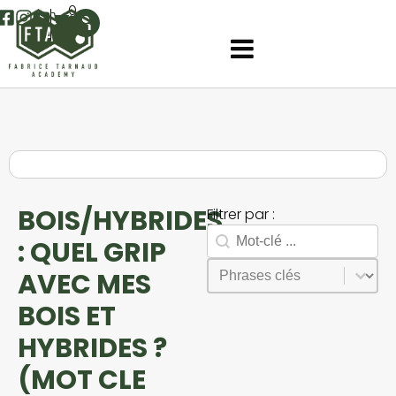
0
BOIS/HYBRIDES
Filtrer par :
Rechercher
Search facet-2
: QUEL GRIP
Sélectionnez le contenu
Phrases
AVEC MES
BOIS ET
HYBRIDES ?
(MOT CLE