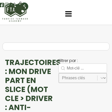
0
TRAJECTOIRES
Filtrer par :
Rechercher
Search facet-2
: MON DRIVE
Sélectionnez le contenu
Phrases
PART EN
SLICE (MOT
CLE > DRIVER
: ANTI-