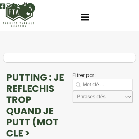
0
PUTTING : JE
Filtrer par :
Rechercher
Search facet-2
REFLECHIS
Sélectionnez le contenu
Phrases
TROP
QUAND JE
PUTT (MOT
CLE >