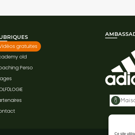
AMBASSAD
UBRIQUES
Vidéos gratuites
cademy old
oaching Perso
tages
OLF0LOGIE
rtenaires
ontact
Ce site util