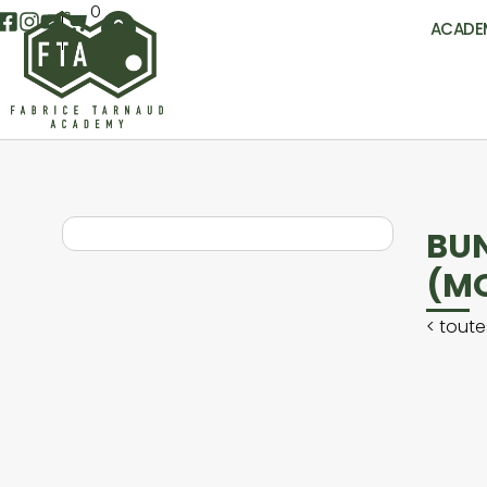
0
ACADE
BUN
(MO
<
toute