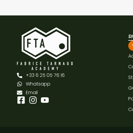
R
A
C
+33 6 25 05 76 16
S
Whatsapp
G
Email
Pa
C