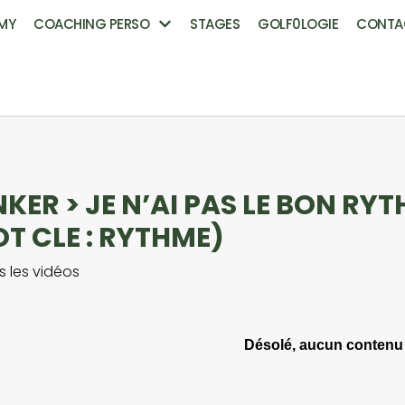
MY
COACHING PERSO
STAGES
GOLF0LOGIE
CONTA
KER > JE N’AI PAS LE BON RY
T CLE : RYTHME)
s les vidéos
Désolé, aucun contenu 