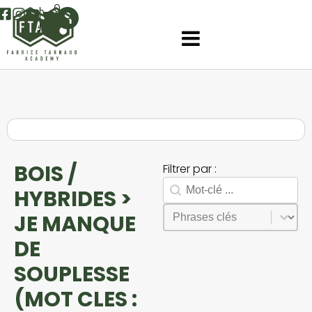
0
BOIS /
Filtrer par :
Rechercher
Search facet-2
HYBRIDES >
Sélectionnez le contenu
Phrases
JE MANQUE
DE
SOUPLESSE
(MOT CLES :