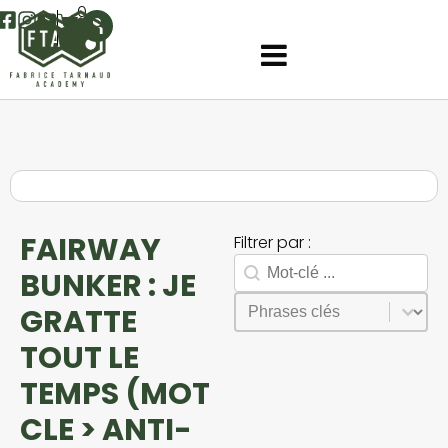
0
FAIRWAY
Filtrer par :
Rechercher
Search facet-2
BUNKER : JE
Sélectionnez le contenu
Phrases
GRATTE
TOUT LE
TEMPS (MOT
CLE > ANTI-