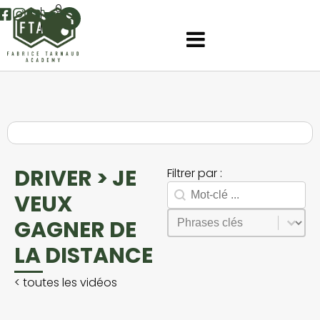
0
DRIVER > JE
Filtrer par :
Rechercher
Search facet-2
VEUX
Sélectionnez le contenu
Phrases
GAGNER DE
LA DISTANCE
<
toutes les vidéos