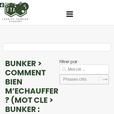
0
BUNKER >
Filtrer par :
Rechercher
Search facet-2
COMMENT
Sélectionnez le contenu
Phrases
BIEN
M’ECHAUFFER
? (MOT CLE >
BUNKER :