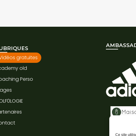
AMBASSAD
UBRIQUES
Vidéos gratuites
cademy old
oaching Perso
tages
OLF0LOGIE
rtenaires
ontact
Ce site util