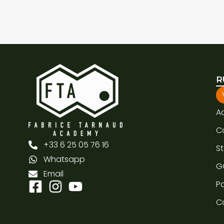
R
A
C
+33 6 25 05 76 16
S
Whatsapp
G
Email
Pa
C