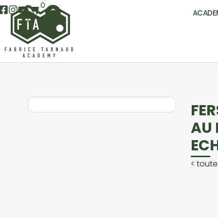
0
ACADE
FER
AU 
EC
<
toute