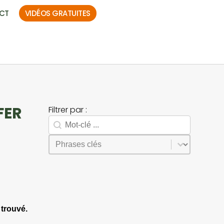
CT
VIDÉOS GRATUITES
FER
Filtrer par :
Rechercher
Search facet-2
Sélectionnez le contenu
Phrases
trouvé.