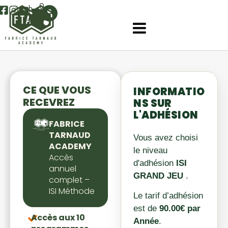
0
CE QUE VOUS
INFORMATIO
RECEVREZ
NS SUR
L'ADHÉSION
FABRICE
TARNAUD
Vous avez choisi
ACADEMY
le niveau
Accès
d'adhésion
ISI
annuel
GRAND JEU
.
complet –
ISI Méthode
Le tarif d’adhésion
est de
90.00€ par
Accès aux 10
Année
.