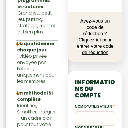
programmes
structurés
Grand jeu, petit
jeu, putting,
Avez-vous un
stratégie, mental
code de
et bien plus.
réduction ?
Cliquez ici pour
La quotidienne
entrer votre code
chaque jour
de réduction
1 vidéo privée
envoyée par
Fabrice,
uniquement pour
les membres.
INFORMATIO
NS DU
La méthode ISI
COMPTE
complète
Identifier,
NOM D'UTILISATEUR
*
Simplifier, Intégrer
– un cadre clair
pour tout votre
MOT DE PASSE
*