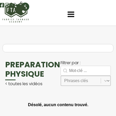
0
PREPARATION
Filtrer par :
Rechercher
Search facet-2
PHYSIQUE
Sélectionnez le contenu
Phrases
<
toutes les vidéos
Désolé, aucun contenu trouvé.