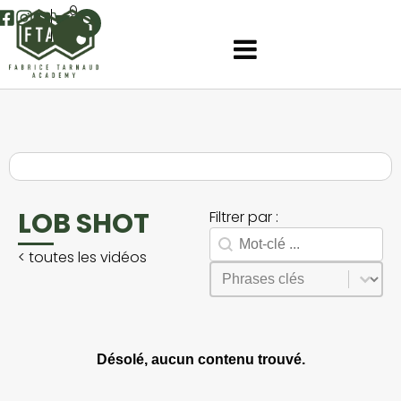
0
LOB SHOT
Filtrer par :
Rechercher
Search facet-2
<
toutes les vidéos
Sélectionnez le contenu
Phrases
Désolé, aucun contenu trouvé.