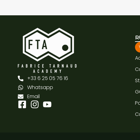
R
A
C
+33 6 25 05 76 16
S
Whatsapp
G
Email
Pa
C