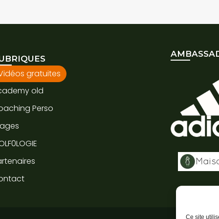
AMBASSAD
UBRIQUES
Vidéos gratuites
cademy old
oaching Perso
tages
OLF0LOGIE
rtenaires
ontact
Ce site util