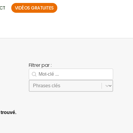
CT
VIDÉOS GRATUITES
Filtrer par :
Rechercher
Search facet-2
Sélectionnez le contenu
Phrases
trouvé.