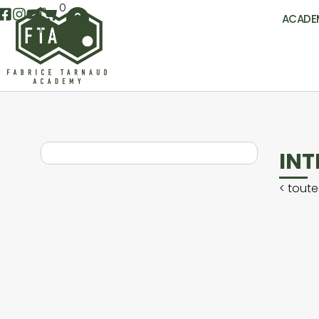
0
ACADE
INT
<
toute