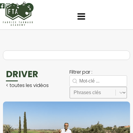
0
DRIVER
Filtrer par :
Rechercher
Search facet-2
<
toutes les vidéos
Sélectionnez le contenu
Phrases