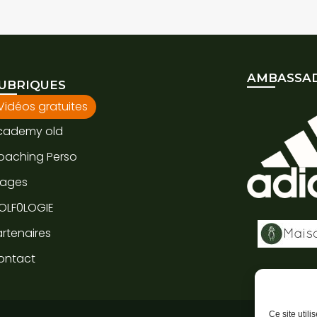
AMBASSAD
UBRIQUES
Vidéos gratuites
cademy old
oaching Perso
tages
OLF0LOGIE
rtenaires
ontact
Ce site util