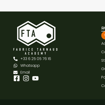
R
A
C
+33 6 25 05 76 16
S
Whatsapp
G
Email
Pa
C