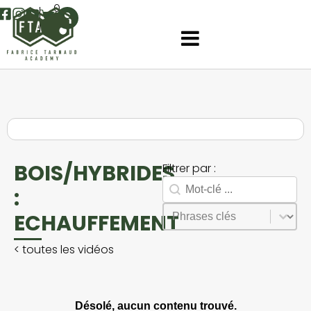
0
BOIS/HYBRIDES
Filtrer par :
Rechercher
Search facet-2
:
Sélectionnez le contenu
Phrases
ECHAUFFEMENT
<
toutes les vidéos
Désolé, aucun contenu trouvé.