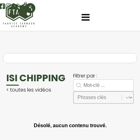
0
ISI CHIPPING
Filtrer par :
Rechercher
Search facet-2
<
toutes les vidéos
Sélectionnez le contenu
Phrases
Désolé, aucun contenu trouvé.